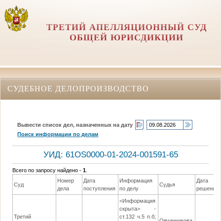
ТРЕТИЙ АПЕЛЛЯЦИОННЫЙ СУД
ОБЩЕЙ ЮРИСДИКЦИИ
СУДЕБНОЕ ДЕЛОПРОИЗВОДСТВО
Вывести список дел, назначенных на дату
Поиск информации по делам
УИД: 61OS0000-01-2024-001591-65
Всего по запросу найдено -
1
.
Номер
Дата
Информация
Дата
Суд
Судья
дела
поступления
по делу
решения
<Информация
скрыта> -
Третий
ст.132 ч.5 п.б;
Овчинникова