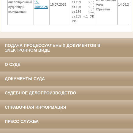
апелляционный
55-
ст.119 ч.1;
15.07.2025
Алла
14.08.202
суд общей
469/2025
ст.119 ч.1;
Юрьевна
юрисдикции
ст.134 ч.1;
ст.135 ч.1 УК
РФ
ПОДАЧА ПРОЦЕССУАЛЬНЫХ ДОКУМЕНТОВ В
ЭЛЕКТРОННОМ ВИДЕ
О СУДЕ
ДОКУМЕНТЫ СУДА
СУДЕБНОЕ ДЕЛОПРОИЗВОДСТВО
СПРАВОЧНАЯ ИНФОРМАЦИЯ
ПРЕСС-СЛУЖБА